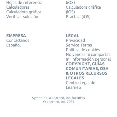
Hojas de referencia
(iOS)
Calculadoras
Calculadora gráfica
Calculadora gráfica
(iOS)
Verificar solución
Practica (iOS)
EMPRESA
LEGAL
Contáctanos
Privacidad
Español
Service Terms
Política de cookies
No vendas ni compartas
mi información personal
COPYRIGHT, GUÍAS
COMUNITARIAS, DSA
& OTROS RECURSOS
LEGALES
Centro Legal de
Learneo
Symbolab, a Learneo, Inc. business
© Learneo, Inc. 2024