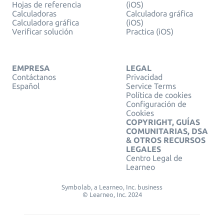
Hojas de referencia
(iOS)
Calculadoras
Calculadora gráfica
Calculadora gráfica
(iOS)
Verificar solución
Practica (iOS)
EMPRESA
LEGAL
Contáctanos
Privacidad
Español
Service Terms
Política de cookies
Configuración de
Cookies
COPYRIGHT, GUÍAS
COMUNITARIAS, DSA
& OTROS RECURSOS
LEGALES
Centro Legal de
Learneo
Symbolab, a Learneo, Inc. business
© Learneo, Inc. 2024