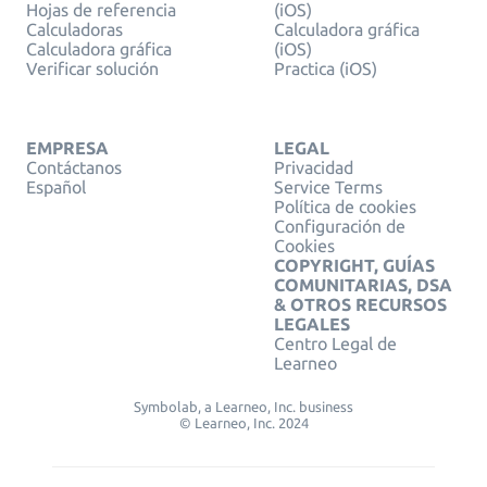
Hojas de referencia
(iOS)
Calculadoras
Calculadora gráfica
Calculadora gráfica
(iOS)
Verificar solución
Practica (iOS)
EMPRESA
LEGAL
Contáctanos
Privacidad
Español
Service Terms
Política de cookies
Configuración de
Cookies
COPYRIGHT, GUÍAS
COMUNITARIAS, DSA
& OTROS RECURSOS
LEGALES
Centro Legal de
Learneo
Symbolab, a Learneo, Inc. business
© Learneo, Inc. 2024