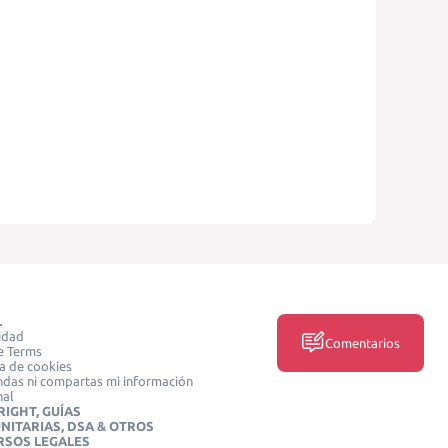
L
idad
Comentarios
e Terms
ca de cookies
das ni compartas mi información
nal
IGHT, GUÍAS
NITARIAS, DSA & OTROS
RSOS LEGALES