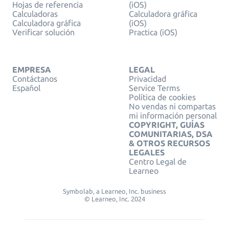
Hojas de referencia
(iOS)
Calculadoras
Calculadora gráfica
Calculadora gráfica
(iOS)
Verificar solución
Practica (iOS)
EMPRESA
LEGAL
Contáctanos
Privacidad
Español
Service Terms
Política de cookies
No vendas ni compartas
mi información personal
COPYRIGHT, GUÍAS
COMUNITARIAS, DSA
& OTROS RECURSOS
LEGALES
Centro Legal de
Learneo
Symbolab, a Learneo, Inc. business
© Learneo, Inc. 2024