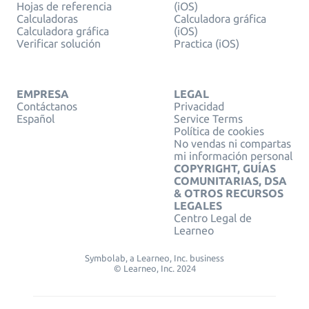
Hojas de referencia
(iOS)
Calculadoras
Calculadora gráfica
Calculadora gráfica
(iOS)
Verificar solución
Practica (iOS)
EMPRESA
LEGAL
Contáctanos
Privacidad
Español
Service Terms
Política de cookies
No vendas ni compartas
mi información personal
COPYRIGHT, GUÍAS
COMUNITARIAS, DSA
& OTROS RECURSOS
LEGALES
Centro Legal de
Learneo
Symbolab, a Learneo, Inc. business
© Learneo, Inc. 2024