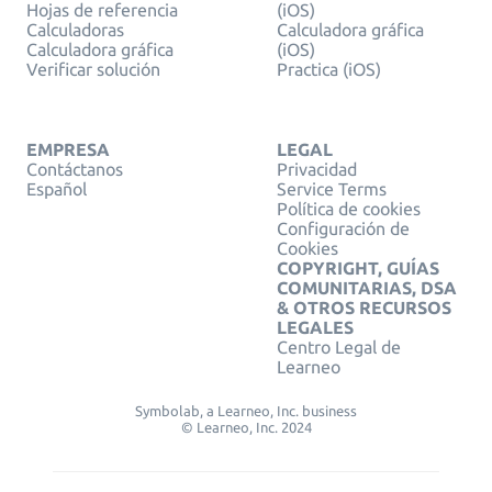
Hojas de referencia
(iOS)
Calculadoras
Calculadora gráfica
Calculadora gráfica
(iOS)
Verificar solución
Practica (iOS)
EMPRESA
LEGAL
Contáctanos
Privacidad
Español
Service Terms
Política de cookies
Configuración de
Cookies
COPYRIGHT, GUÍAS
COMUNITARIAS, DSA
& OTROS RECURSOS
LEGALES
Centro Legal de
Learneo
Symbolab, a Learneo, Inc. business
© Learneo, Inc. 2024