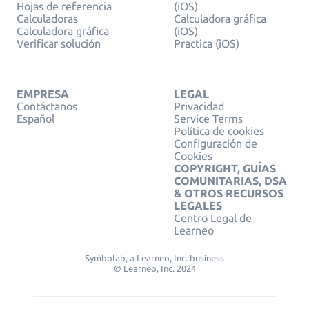
Hojas de referencia
(iOS)
Calculadoras
Calculadora gráfica
Calculadora gráfica
(iOS)
Verificar solución
Practica (iOS)
EMPRESA
LEGAL
Contáctanos
Privacidad
Español
Service Terms
Política de cookies
Configuración de
Cookies
COPYRIGHT, GUÍAS
COMUNITARIAS, DSA
& OTROS RECURSOS
LEGALES
Centro Legal de
Learneo
Symbolab, a Learneo, Inc. business
© Learneo, Inc. 2024