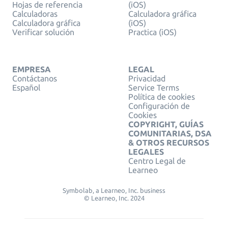
Hojas de referencia
(iOS)
Calculadoras
Calculadora gráfica
Calculadora gráfica
(iOS)
Verificar solución
Practica (iOS)
EMPRESA
LEGAL
Contáctanos
Privacidad
Español
Service Terms
Política de cookies
Configuración de
Cookies
COPYRIGHT, GUÍAS
COMUNITARIAS, DSA
& OTROS RECURSOS
LEGALES
Centro Legal de
Learneo
Symbolab, a Learneo, Inc. business
© Learneo, Inc. 2024