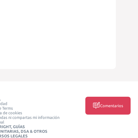
L
idad
Comentarios
e Terms
ca de cookies
das ni compartas mi información
nal
IGHT, GUÍAS
NITARIAS, DSA & OTROS
RSOS LEGALES