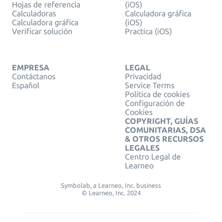
Hojas de referencia
(iOS)
Calculadoras
Calculadora gráfica
Calculadora gráfica
(iOS)
Verificar solución
Practica (iOS)
EMPRESA
LEGAL
Contáctanos
Privacidad
Español
Service Terms
Política de cookies
Configuración de
Cookies
COPYRIGHT, GUÍAS
COMUNITARIAS, DSA
& OTROS RECURSOS
LEGALES
Centro Legal de
Learneo
Symbolab, a Learneo, Inc. business
© Learneo, Inc. 2024