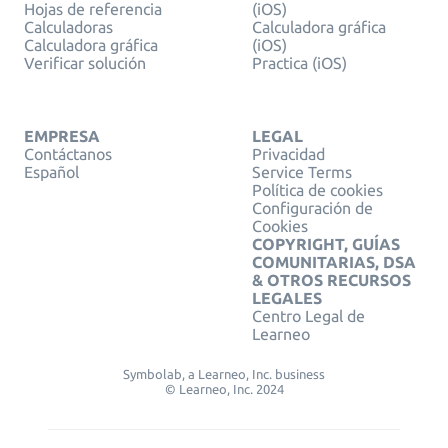
Hojas de referencia
(iOS)
Calculadoras
Calculadora gráfica
Calculadora gráfica
(iOS)
Verificar solución
Practica (iOS)
EMPRESA
LEGAL
Contáctanos
Privacidad
Español
Service Terms
Política de cookies
Configuración de
Cookies
COPYRIGHT, GUÍAS
COMUNITARIAS, DSA
& OTROS RECURSOS
LEGALES
Centro Legal de
Learneo
Symbolab, a Learneo, Inc. business
© Learneo, Inc. 2024