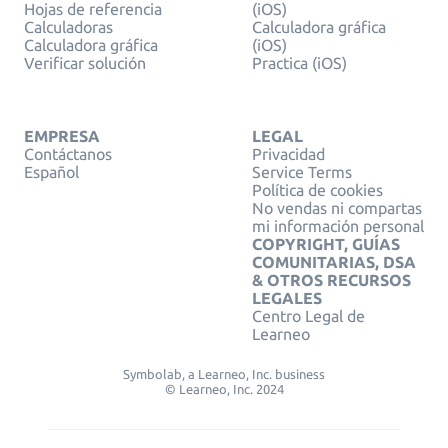
Hojas de referencia
(iOS)
Calculadoras
Calculadora gráfica
Calculadora gráfica
(iOS)
Verificar solución
Practica (iOS)
EMPRESA
LEGAL
Contáctanos
Privacidad
Español
Service Terms
Política de cookies
No vendas ni compartas
mi información personal
COPYRIGHT, GUÍAS
COMUNITARIAS, DSA
& OTROS RECURSOS
LEGALES
Centro Legal de
Learneo
Symbolab, a Learneo, Inc. business
© Learneo, Inc. 2024