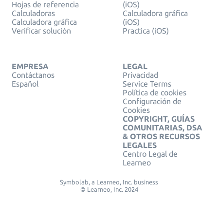
Hojas de referencia
(iOS)
Calculadoras
Calculadora gráfica
Calculadora gráfica
(iOS)
Verificar solución
Practica (iOS)
EMPRESA
LEGAL
Contáctanos
Privacidad
Español
Service Terms
Política de cookies
Configuración de
Cookies
COPYRIGHT, GUÍAS
COMUNITARIAS, DSA
& OTROS RECURSOS
LEGALES
Centro Legal de
Learneo
Symbolab, a Learneo, Inc. business
© Learneo, Inc. 2024