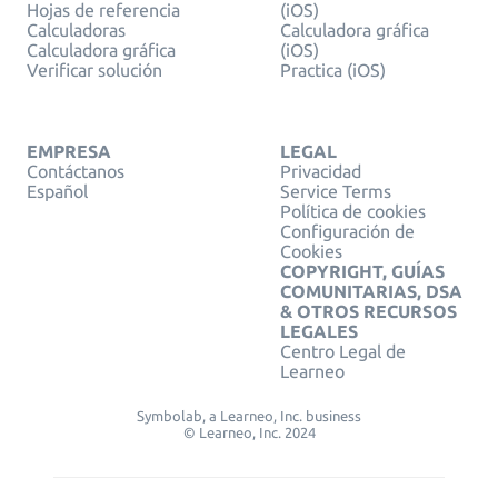
Hojas de referencia
(iOS)
Calculadoras
Calculadora gráfica
Calculadora gráfica
(iOS)
Verificar solución
Practica (iOS)
EMPRESA
LEGAL
Contáctanos
Privacidad
Español
Service Terms
Política de cookies
Configuración de
Cookies
COPYRIGHT, GUÍAS
COMUNITARIAS, DSA
& OTROS RECURSOS
LEGALES
Centro Legal de
Learneo
Symbolab, a Learneo, Inc. business
© Learneo, Inc. 2024