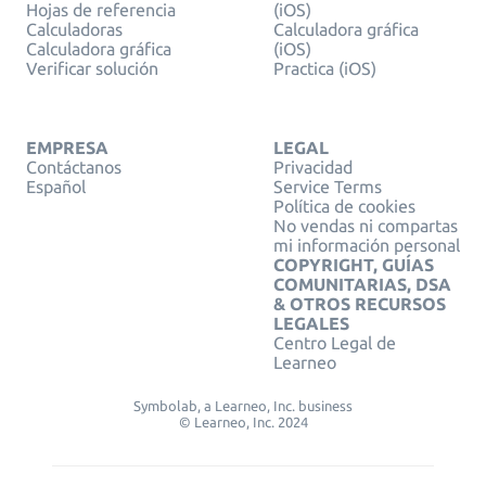
Hojas de referencia
(iOS)
Calculadoras
Calculadora gráfica
Calculadora gráfica
(iOS)
Verificar solución
Practica (iOS)
EMPRESA
LEGAL
Contáctanos
Privacidad
Español
Service Terms
Política de cookies
No vendas ni compartas
mi información personal
COPYRIGHT, GUÍAS
COMUNITARIAS, DSA
& OTROS RECURSOS
LEGALES
Centro Legal de
Learneo
Symbolab, a Learneo, Inc. business
© Learneo, Inc. 2024