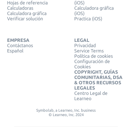
Hojas de referencia
(iOS)
Calculadoras
Calculadora gráfica
Calculadora gráfica
(iOS)
Verificar solución
Practica (iOS)
EMPRESA
LEGAL
Contáctanos
Privacidad
Español
Service Terms
Política de cookies
Configuración de
Cookies
COPYRIGHT, GUÍAS
COMUNITARIAS, DSA
& OTROS RECURSOS
LEGALES
Centro Legal de
Learneo
Symbolab, a Learneo, Inc. business
© Learneo, Inc. 2024