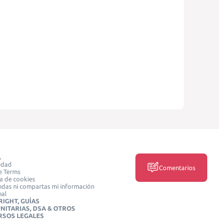
L
idad
Comentarios
e Terms
ca de cookies
das ni compartas mi información
nal
IGHT, GUÍAS
NITARIAS, DSA & OTROS
RSOS LEGALES