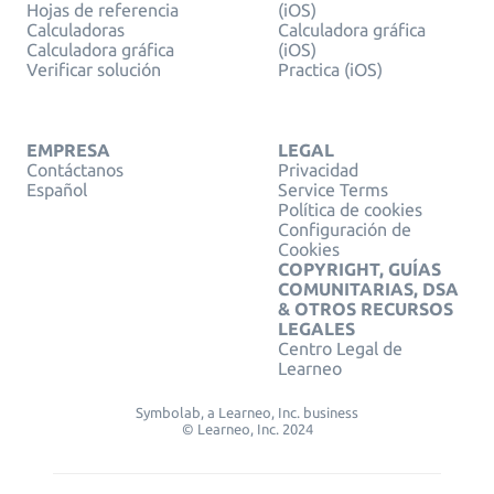
Hojas de referencia
(iOS)
Calculadoras
Calculadora gráfica
Calculadora gráfica
(iOS)
Verificar solución
Practica (iOS)
EMPRESA
LEGAL
Contáctanos
Privacidad
Español
Service Terms
Política de cookies
Configuración de
Cookies
COPYRIGHT, GUÍAS
COMUNITARIAS, DSA
& OTROS RECURSOS
LEGALES
Centro Legal de
Learneo
Symbolab, a Learneo, Inc. business
© Learneo, Inc. 2024