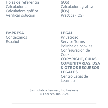
Hojas de referencia
(iOS)
Calculadoras
Calculadora gráfica
Calculadora gráfica
(iOS)
Verificar solución
Practica (iOS)
EMPRESA
LEGAL
Contáctanos
Privacidad
Español
Service Terms
Política de cookies
Configuración de
Cookies
COPYRIGHT, GUÍAS
COMUNITARIAS, DSA
& OTROS RECURSOS
LEGALES
Centro Legal de
Learneo
Symbolab, a Learneo, Inc. business
© Learneo, Inc. 2024