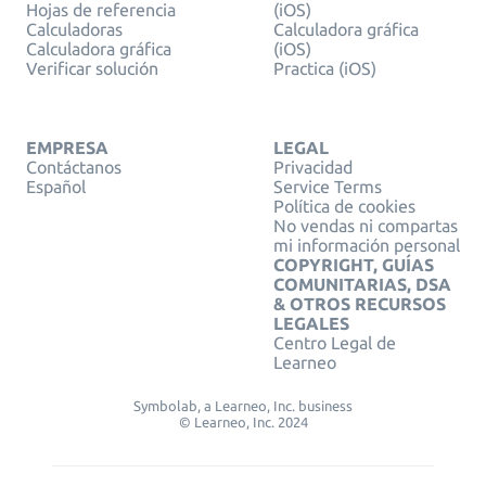
Hojas de referencia
(iOS)
Calculadoras
Calculadora gráfica
Calculadora gráfica
(iOS)
Verificar solución
Practica (iOS)
EMPRESA
LEGAL
Contáctanos
Privacidad
Español
Service Terms
Política de cookies
No vendas ni compartas
mi información personal
COPYRIGHT, GUÍAS
COMUNITARIAS, DSA
& OTROS RECURSOS
LEGALES
Centro Legal de
Learneo
Symbolab, a Learneo, Inc. business
© Learneo, Inc. 2024