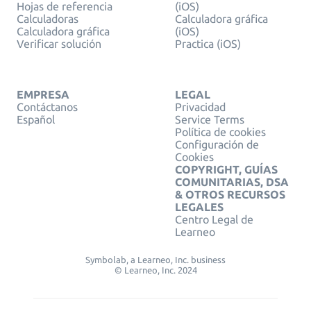
Hojas de referencia
(iOS)
Calculadoras
Calculadora gráfica
Calculadora gráfica
(iOS)
Verificar solución
Practica (iOS)
EMPRESA
LEGAL
Contáctanos
Privacidad
Español
Service Terms
Política de cookies
Configuración de
Cookies
COPYRIGHT, GUÍAS
COMUNITARIAS, DSA
& OTROS RECURSOS
LEGALES
Centro Legal de
Learneo
Symbolab, a Learneo, Inc. business
© Learneo, Inc. 2024