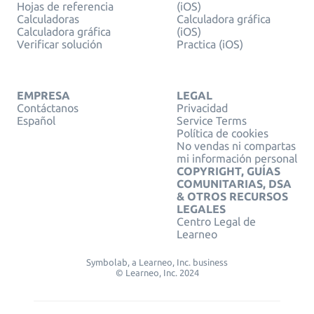
Hojas de referencia
(iOS)
Calculadoras
Calculadora gráfica
Calculadora gráfica
(iOS)
Verificar solución
Practica (iOS)
EMPRESA
LEGAL
Contáctanos
Privacidad
Español
Service Terms
Política de cookies
No vendas ni compartas
mi información personal
COPYRIGHT, GUÍAS
COMUNITARIAS, DSA
& OTROS RECURSOS
LEGALES
Centro Legal de
Learneo
Symbolab, a Learneo, Inc. business
© Learneo, Inc. 2024