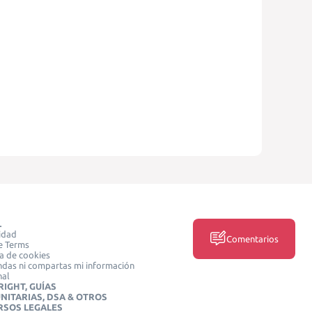
L
idad
Comentarios
e Terms
ca de cookies
das ni compartas mi información
nal
IGHT, GUÍAS
NITARIAS, DSA & OTROS
RSOS LEGALES