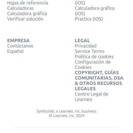
Hojas de referencia
(iOS)
Calculadoras
Calculadora gráfica
Calculadora gráfica
(iOS)
Verificar solución
Practica (iOS)
EMPRESA
LEGAL
Contáctanos
Privacidad
Español
Service Terms
Política de cookies
Configuración de
Cookies
COPYRIGHT, GUÍAS
COMUNITARIAS, DSA
& OTROS RECURSOS
LEGALES
Centro Legal de
Learneo
Symbolab, a Learneo, Inc. business
© Learneo, Inc. 2024