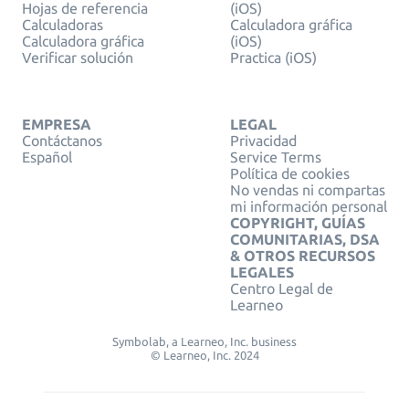
Hojas de referencia
(iOS)
Calculadoras
Calculadora gráfica
Calculadora gráfica
(iOS)
Verificar solución
Practica (iOS)
EMPRESA
LEGAL
Contáctanos
Privacidad
Español
Service Terms
Política de cookies
No vendas ni compartas
mi información personal
COPYRIGHT, GUÍAS
COMUNITARIAS, DSA
& OTROS RECURSOS
LEGALES
Centro Legal de
Learneo
Symbolab, a Learneo, Inc. business
© Learneo, Inc. 2024