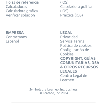
Hojas de referencia
(iOS)
Calculadoras
Calculadora gráfica
Calculadora gráfica
(iOS)
Verificar solución
Practica (iOS)
EMPRESA
LEGAL
Contáctanos
Privacidad
Español
Service Terms
Política de cookies
Configuración de
Cookies
COPYRIGHT, GUÍAS
COMUNITARIAS, DSA
& OTROS RECURSOS
LEGALES
Centro Legal de
Learneo
Symbolab, a Learneo, Inc. business
© Learneo, Inc. 2024