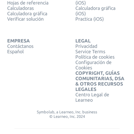
Hojas de referencia
(iOS)
Calculadoras
Calculadora gráfica
Calculadora gráfica
(iOS)
Verificar solución
Practica (iOS)
EMPRESA
LEGAL
Contáctanos
Privacidad
Español
Service Terms
Política de cookies
Configuración de
Cookies
COPYRIGHT, GUÍAS
COMUNITARIAS, DSA
& OTROS RECURSOS
LEGALES
Centro Legal de
Learneo
Symbolab, a Learneo, Inc. business
© Learneo, Inc. 2024