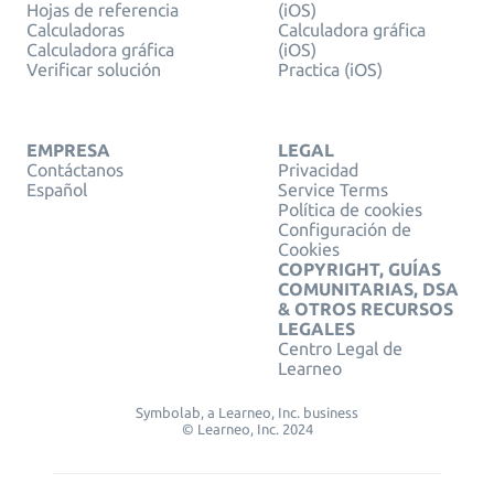
Hojas de referencia
(iOS)
Calculadoras
Calculadora gráfica
Calculadora gráfica
(iOS)
Verificar solución
Practica (iOS)
EMPRESA
LEGAL
Contáctanos
Privacidad
Español
Service Terms
Política de cookies
Configuración de
Cookies
COPYRIGHT, GUÍAS
COMUNITARIAS, DSA
& OTROS RECURSOS
LEGALES
Centro Legal de
Learneo
Symbolab, a Learneo, Inc. business
© Learneo, Inc. 2024