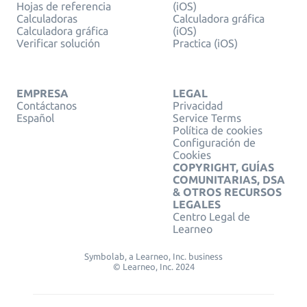
Hojas de referencia
(iOS)
Calculadoras
Calculadora gráfica
Calculadora gráfica
(iOS)
Verificar solución
Practica (iOS)
EMPRESA
LEGAL
Contáctanos
Privacidad
Español
Service Terms
Política de cookies
Configuración de
Cookies
COPYRIGHT, GUÍAS
COMUNITARIAS, DSA
& OTROS RECURSOS
LEGALES
Centro Legal de
Learneo
Symbolab, a Learneo, Inc. business
© Learneo, Inc. 2024