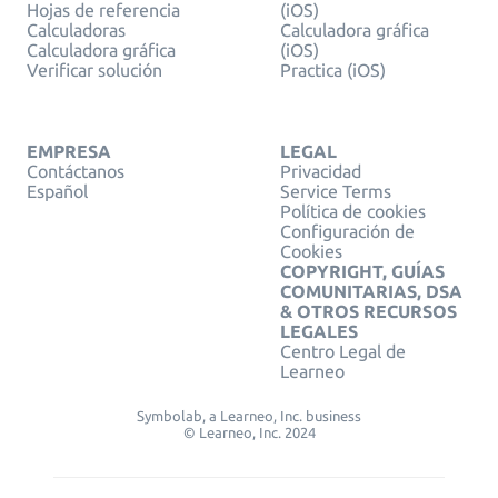
Hojas de referencia
(iOS)
Calculadoras
Calculadora gráfica
Calculadora gráfica
(iOS)
Verificar solución
Practica (iOS)
EMPRESA
LEGAL
Contáctanos
Privacidad
Español
Service Terms
Política de cookies
Configuración de
Cookies
COPYRIGHT, GUÍAS
COMUNITARIAS, DSA
& OTROS RECURSOS
LEGALES
Centro Legal de
Learneo
Symbolab, a Learneo, Inc. business
© Learneo, Inc. 2024