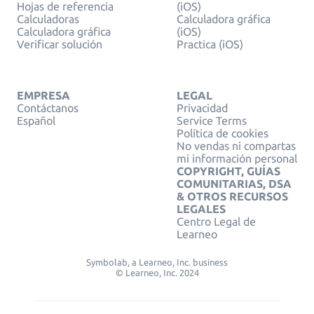
Hojas de referencia
(iOS)
Calculadoras
Calculadora gráfica
Calculadora gráfica
(iOS)
Verificar solución
Practica (iOS)
EMPRESA
LEGAL
Contáctanos
Privacidad
Español
Service Terms
Política de cookies
No vendas ni compartas
mi información personal
COPYRIGHT, GUÍAS
COMUNITARIAS, DSA
& OTROS RECURSOS
LEGALES
Centro Legal de
Learneo
Symbolab, a Learneo, Inc. business
© Learneo, Inc. 2024