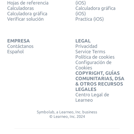
Hojas de referencia
(iOS)
Calculadoras
Calculadora gráfica
Calculadora gráfica
(iOS)
Verificar solución
Practica (iOS)
EMPRESA
LEGAL
Contáctanos
Privacidad
Español
Service Terms
Política de cookies
Configuración de
Cookies
COPYRIGHT, GUÍAS
COMUNITARIAS, DSA
& OTROS RECURSOS
LEGALES
Centro Legal de
Learneo
Symbolab, a Learneo, Inc. business
© Learneo, Inc. 2024