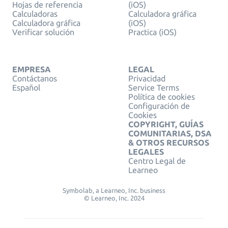
Hojas de referencia
(iOS)
Calculadoras
Calculadora gráfica
Calculadora gráfica
(iOS)
Verificar solución
Practica (iOS)
EMPRESA
LEGAL
Contáctanos
Privacidad
Español
Service Terms
Política de cookies
Configuración de
Cookies
COPYRIGHT, GUÍAS
COMUNITARIAS, DSA
& OTROS RECURSOS
LEGALES
Centro Legal de
Learneo
Symbolab, a Learneo, Inc. business
© Learneo, Inc. 2024