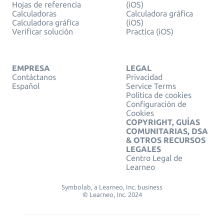
Hojas de referencia
(iOS)
Calculadoras
Calculadora gráfica
Calculadora gráfica
(iOS)
Verificar solución
Practica (iOS)
EMPRESA
LEGAL
Contáctanos
Privacidad
Español
Service Terms
Política de cookies
Configuración de
Cookies
COPYRIGHT, GUÍAS
COMUNITARIAS, DSA
& OTROS RECURSOS
LEGALES
Centro Legal de
Learneo
Symbolab, a Learneo, Inc. business
© Learneo, Inc. 2024