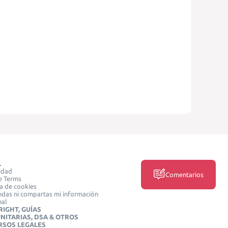
L
idad
Comentarios
e Terms
ca de cookies
das ni compartas mi información
nal
IGHT, GUÍAS
NITARIAS, DSA & OTROS
RSOS LEGALES