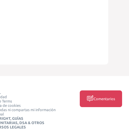
L
idad
Comentarios
e Terms
ca de cookies
das ni compartas mi información
nal
IGHT, GUÍAS
NITARIAS, DSA & OTROS
RSOS LEGALES