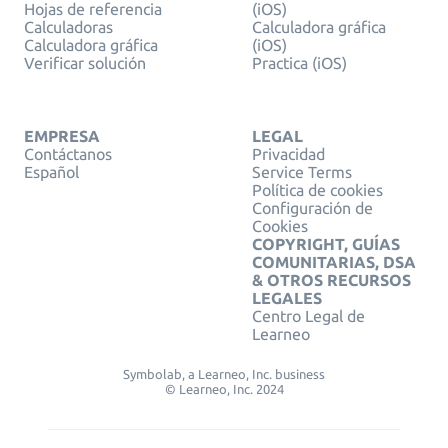
Hojas de referencia
(iOS)
Calculadoras
Calculadora gráfica
Calculadora gráfica
(iOS)
Verificar solución
Practica (iOS)
EMPRESA
LEGAL
Contáctanos
Privacidad
Español
Service Terms
Política de cookies
Configuración de
Cookies
COPYRIGHT, GUÍAS
COMUNITARIAS, DSA
& OTROS RECURSOS
LEGALES
Centro Legal de
Learneo
Symbolab, a Learneo, Inc. business
© Learneo, Inc. 2024