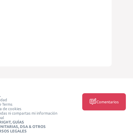
L
idad
Comentarios
e Terms
ca de cookies
das ni compartas mi información
nal
IGHT, GUÍAS
NITARIAS, DSA & OTROS
RSOS LEGALES