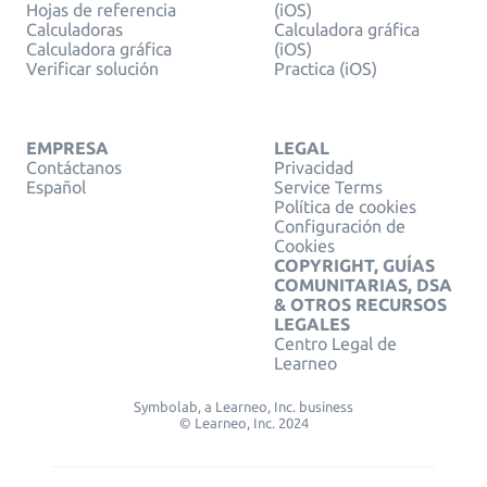
Hojas de referencia
(iOS)
Calculadoras
Calculadora gráfica
Calculadora gráfica
(iOS)
Verificar solución
Practica (iOS)
EMPRESA
LEGAL
Contáctanos
Privacidad
Español
Service Terms
Política de cookies
Configuración de
Cookies
COPYRIGHT, GUÍAS
COMUNITARIAS, DSA
& OTROS RECURSOS
LEGALES
Centro Legal de
Learneo
Symbolab, a Learneo, Inc. business
© Learneo, Inc. 2024