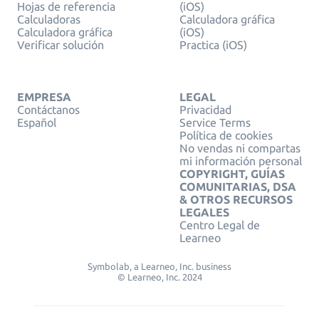
Hojas de referencia
(iOS)
Calculadoras
Calculadora gráfica
Calculadora gráfica
(iOS)
Verificar solución
Practica (iOS)
EMPRESA
LEGAL
Contáctanos
Privacidad
Español
Service Terms
Política de cookies
No vendas ni compartas
mi información personal
COPYRIGHT, GUÍAS
COMUNITARIAS, DSA
& OTROS RECURSOS
LEGALES
Centro Legal de
Learneo
Symbolab, a Learneo, Inc. business
© Learneo, Inc. 2024