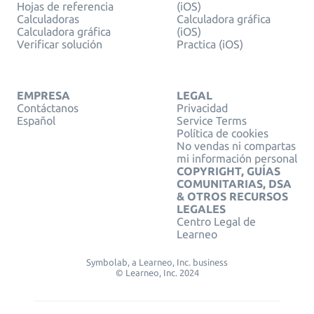
Hojas de referencia
(iOS)
Calculadoras
Calculadora gráfica
Calculadora gráfica
(iOS)
Verificar solución
Practica (iOS)
EMPRESA
LEGAL
Contáctanos
Privacidad
Español
Service Terms
Política de cookies
No vendas ni compartas
mi información personal
COPYRIGHT, GUÍAS
COMUNITARIAS, DSA
& OTROS RECURSOS
LEGALES
Centro Legal de
Learneo
Symbolab, a Learneo, Inc. business
© Learneo, Inc. 2024