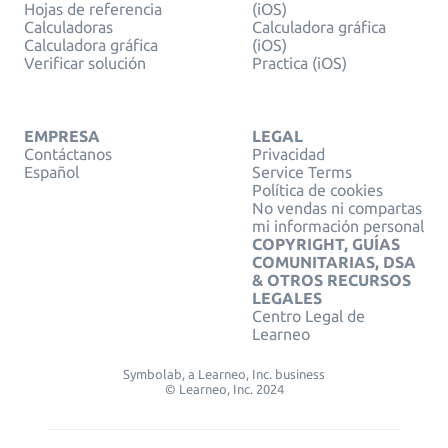
Hojas de referencia
(iOS)
Calculadoras
Calculadora gráfica
Calculadora gráfica
(iOS)
Verificar solución
Practica (iOS)
EMPRESA
LEGAL
Contáctanos
Privacidad
Español
Service Terms
Política de cookies
No vendas ni compartas
mi información personal
COPYRIGHT, GUÍAS
COMUNITARIAS, DSA
& OTROS RECURSOS
LEGALES
Centro Legal de
Learneo
Symbolab, a Learneo, Inc. business
© Learneo, Inc. 2024