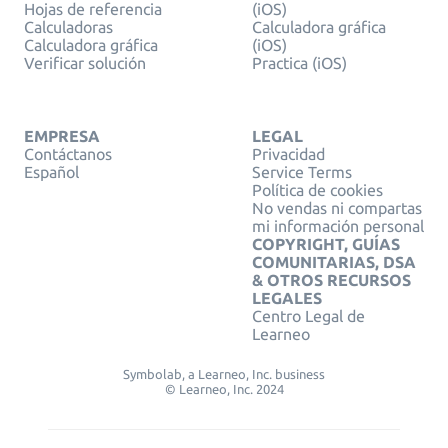
Hojas de referencia
(iOS)
Calculadoras
Calculadora gráfica
Calculadora gráfica
(iOS)
Verificar solución
Practica (iOS)
EMPRESA
LEGAL
Contáctanos
Privacidad
Español
Service Terms
Política de cookies
No vendas ni compartas
mi información personal
COPYRIGHT, GUÍAS
COMUNITARIAS, DSA
& OTROS RECURSOS
LEGALES
Centro Legal de
Learneo
Symbolab, a Learneo, Inc. business
© Learneo, Inc. 2024