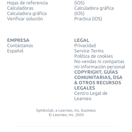
Hojas de referencia
(iOS)
Calculadoras
Calculadora gráfica
Calculadora gráfica
(iOS)
Verificar solución
Practica (iOS)
EMPRESA
LEGAL
Contáctanos
Privacidad
Español
Service Terms
Política de cookies
No vendas ni compartas
mi información personal
COPYRIGHT, GUÍAS
COMUNITARIAS, DSA
& OTROS RECURSOS
LEGALES
Centro Legal de
Learneo
Symbolab, a Learneo, Inc. business
© Learneo, Inc. 2024