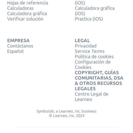
Hojas de referencia
(iOS)
Calculadoras
Calculadora gráfica
Calculadora gráfica
(iOS)
Verificar solución
Practica (iOS)
EMPRESA
LEGAL
Contáctanos
Privacidad
Español
Service Terms
Política de cookies
Configuración de
Cookies
COPYRIGHT, GUÍAS
COMUNITARIAS, DSA
& OTROS RECURSOS
LEGALES
Centro Legal de
Learneo
Symbolab, a Learneo, Inc. business
© Learneo, Inc. 2024