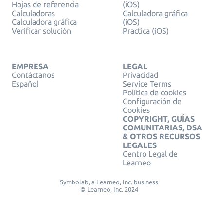
Hojas de referencia
(iOS)
Calculadoras
Calculadora gráfica
Calculadora gráfica
(iOS)
Verificar solución
Practica (iOS)
EMPRESA
LEGAL
Contáctanos
Privacidad
Español
Service Terms
Política de cookies
Configuración de
Cookies
COPYRIGHT, GUÍAS
COMUNITARIAS, DSA
& OTROS RECURSOS
LEGALES
Centro Legal de
Learneo
Symbolab, a Learneo, Inc. business
© Learneo, Inc. 2024