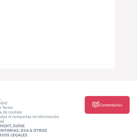
L
idad
Comentarios
e Terms
ca de cookies
das ni compartas mi información
nal
IGHT, GUÍAS
NITARIAS, DSA & OTROS
RSOS LEGALES