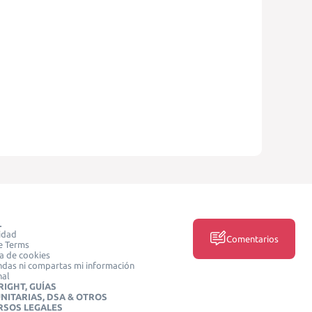
L
idad
Comentarios
e Terms
ca de cookies
das ni compartas mi información
nal
IGHT, GUÍAS
NITARIAS, DSA & OTROS
RSOS LEGALES