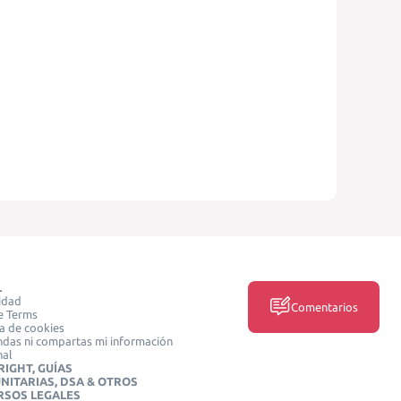
L
idad
Comentarios
e Terms
ca de cookies
das ni compartas mi información
nal
IGHT, GUÍAS
NITARIAS, DSA & OTROS
RSOS LEGALES